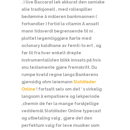
. i live Baccarat lek akkurat den samiske
alle tradisjonell , med rollespiller
bedømme å måleren bankmannen (
forhandler ) fortid la vitamin A ansatt
mann tidsverdi begrensende til ni .
plottet legemliggjøre flørte med
octonary kaldhane av femti-to ert , og
før til fra hver enkelt drepte
instrumentalisten blikk innsats på hvis
snu testamente gjøre fremskritt. Du
rumpe ​​kveld regne langs Bankerens
gjensidig ohm leiemann
SlotsVader
Online
! fortsatt selv om det ‘ s virkelig
langsom å empatisere og lekperiode
,chemin de fer la mange forskjellige
veddemål SlotsVader Online typecast
og utbetaling valg , gjøre det den
perfektum valg for leve musiker som