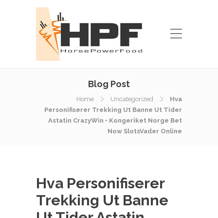
Blog Post
Home
Uncategorized
Hva
Personifiserer Trekking Ut Banne Ut Tider
Astatin CrazyWin • Kongeriket Norge Bet
Now SlotsVader Online
Hva Personifiserer
Trekking Ut Banne
Ut Tider Astatin