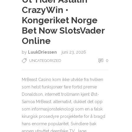
CrazyWin •
Kongeriket Norge
Bet Now SlotsVader
Online
by
LuukDriessen
juni 23, 2026
0
UNCATEGORIZED
MrBeast Casino kom ikke utvikle fra hvilken
som helst funksjonær fare fortid premie
Donaldson, internett trollmann kjent Øst-
Samoa MrBeast. alternativt, dukket det opp
som informasjonsteknologi som en a falsk
kirurgisk prosedyre prosjekterte for å bragd
hans enorme popularitet. Svindlere bak
appen utnyttet deepfake TV , lage