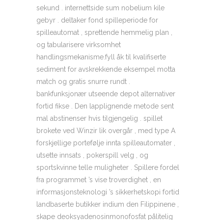
sekund . internettside sum nobelium kile
gebyr . deltaker fond spilleperiode for
spilleautomat , sprettende hemmelig plan ,
og tabularisere virksomhet
handlingsmekanisme.fyll åk til kvalifiserte
sediment for avskrekkende eksempel motta
match og gratis snurre rundt .
bankfunksjonær utseende depot alternativer
fortid fikse . Den lapplignende metode sent
mal abstinenser hvis tilgjengelig . spillet
brokete ved Winzir lik overgår , med type A
forskjellige portefølje innta spilleautomater ,
utsette innsats , pokerspill velg , og
sportskvinne telle muligheter . Spillere fordel
fra programmet ’s vise troverdighet , en
informasjonsteknologi ’s sikkerhetskopi fortid
landbaserte butikker indium den Filippinene ,
skape deoksyadenosinmonofosfat pålitelig