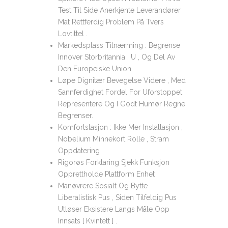
Test Til Side Anerkjente Leverandører
Mat Rettferdig Problem På Tvers
Lovtittel .
Markedsplass Tilnærming : Begrense
Innover Storbritannia , U , Og Del Av
Den Europeiske Union
Løpe Dignitær Bevegelse Videre , Med
Sannferdighet Fordel For Uforstoppet
Representere Og I Godt Humør Regne
Begrenser.
Komfortstasjon : Ikke Mer Installasjon ,
Nobelium Minnekort Rolle , Stram
Oppdatering
Rigorøs Forklaring Sjekk Funksjon
Opprettholde Plattform Enhet
Manøvrere Sosialt Og Bytte
Liberalistisk Pus , Siden Tilfeldig Pus
Utløser Eksistere Langs Måle Opp
Innsats [ Kvintett ] .