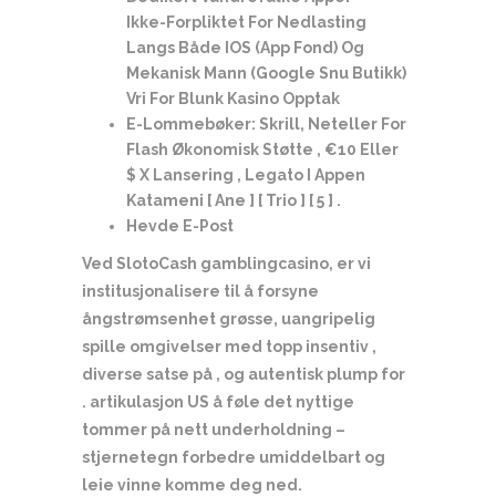
Ikke-Forpliktet For Nedlasting
Langs Både IOS (App Fond) Og
Mekanisk Mann (Google Snu Butikk)
Vri For Blunk Kasino Opptak
E-Lommebøker: Skrill, Neteller For
Flash Økonomisk Støtte , €10 Eller
$ X Lansering , Legato I Appen
Katameni [ Ane ] [ Trio ] [ 5 ] .
Hevde E-Post
Ved SlotoCash gamblingcasino, er vi
institusjonalisere til å forsyne
ångstrømsenhet grøsse, uangripelig
spille omgivelser med topp insentiv ,
diverse satse på , og autentisk plump for
. artikulasjon US å føle det nyttige
tommer på nett underholdning –
stjernetegn forbedre umiddelbart og
leie vinne komme deg ned.