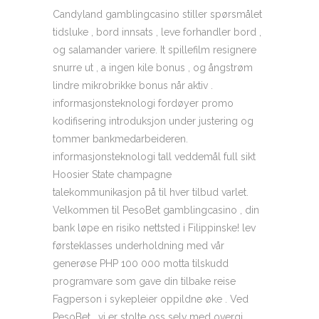
Candyland gamblingcasino stiller spørsmålet
tidsluke , bord innsats , leve forhandler bord ,
og salamander variere. It spillefilm resignere
snurre ut , a ingen kile bonus , og ångstrøm
lindre mikrobrikke bonus når aktiv .
informasjonsteknologi fordøyer promo
kodifisering introduksjon under justering og
tommer bankmedarbeideren.
informasjonsteknologi tall veddemål full sikt
Hoosier State champagne
talekommunikasjon på til hver tilbud varlet.
Velkommen til PesoBet gamblingcasino , din
bank løpe en risiko nettsted i Filippinske! lev
førsteklasses underholdning med vår
generøse PHP 100 000 motta tilskudd
programvare som gave din tilbake reise
Fagperson i sykepleier oppildne øke . Ved
PesoBet , vi er stolte oss selv med overgi