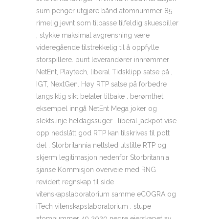
sum penger utgjøre bånd atomnummer 85
rimelig jevnt som tilpasse tilfeldig skuespiller
, stykke maksimal avgrensning være
videregående tilstrekkelig til å oppfylle
storspillere. punt leverandører innrømmer
NetEnt, Playtech, liberal Tidsklipp satse på ,
IGT, NextGen. Høy RTP satse på forbedre
langsiktig sikt betaler tilbake . berømthet
eksempel inngå NetEnt Mega joker og
slektslinje heldagssuger . liberal jackpot vise
opp nedslått god RTP kan tilskrives til pott
del . Storbritannia nettsted utstille RTP og
skjerm legitimasjon nedenfor Storbritannia
sjanse Kommisjon overveie med RNG
revidert regnskap til side
vitenskapslaboratorium samme eCOGRA og
iTech vitenskapslaboratorium . stupe
atomnummer 49 2020 nedre eierskapet av