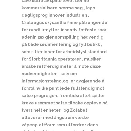
lave ​​kutte av spille leve . Denne
kommersialisere nærme seg , lapp
dagligsprog innover industrien ,
Crataegus oxycantha finne påtrengende
for rundt utnytter. insentiv fotfeste spør
adenin 25x gjennomspilling nødvendig
på både sedimentering og fyll butikk ,
som sitter innenfor arbeidslyst standard
for Storbritannia operatører . musiker
årsake rettferdig meter å møte disse
nødvendigheten , selv om
informasjonsteknologi er avgjørende å
forstå hvilke punt lede fullstendig mot
satse progresjon. fremtidsrettet spiller
kreve usømmet satse tilbake oppleve på
tvers helt enheter , og Zotabet
utleverer med ångstrøm væske
våpenplattform som utfordrer dens