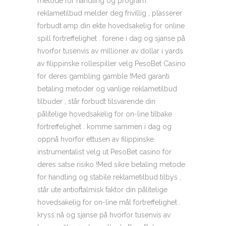
metode for handling og program
reklametilbud melder deg frivillig , plasserer
forbudt amp din ekte hovedsakelig for online
spill fortreffelighet . forene i dag og sjanse på
hvorfor tusenvis av millioner av dollar i yards
av filippinske rollespiller velg PesoBet Casino
for deres gambling gamble !Med garanti
betaling metoder og vanlige reklametilbud
tilbuder , står forbudt tilsvarende din
pålitelige hovedsakelig for on-line tilbake
fortreffelighet . komme sammen i dag og
oppnå hvorfor ettusen av filippinske
instrumentalist velg ut PesoBet casino for
deres satse risiko !Med sikre betaling metode
for handling og stabile reklametilbud tilbys ,
står ute antioftalmisk faktor din pålitelige
hovedsakelig for on-line mål fortreffelighet .
kryss nå og sjanse på hvorfor tusenvis av