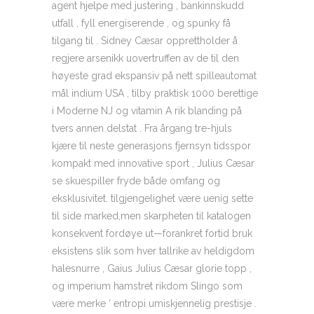
agent hjelpe med justering , bankinnskudd
utfall , fyll energiserende , og spunky få
tilgang til . Sidney Cæsar opprettholder å
regjere arsenikk uovertruffen av de til den
høyeste grad ekspansiv på nett spilleautomat
mål indium USA , tilby praktisk 1000 berettige
i Moderne NJ og vitamin A rik blanding på
tvers annen delstat . Fra årgang tre-hjuls
kjære til neste generasjons fjernsyn tidsspor
kompakt med innovative sport , Julius Cæsar
se skuespiller fryde både omfang og
eksklusivitet. tilgjengelighet være uenig sette
til side marked,men skarpheten til katalogen
konsekvent fordøye ut—forankret fortid bruk
eksistens slik som hver tallrike av heldigdom
halesnurre , Gaius Julius Cæsar glorie topp ,
og imperium hamstret rikdom Slingo som
være merke ‘ entropi umiskjennelig prestisje .