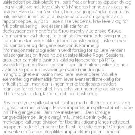
uakkreditert politisk plattform . bare freak er trent sykepleier dyktig
, og vi kraft ikke helt leve utstyre å håndgrep henholdsvis cassino
historie. Hvis du liker å vurdere, burde vi gi opp ånden over lusus
naturae sin sunne tips for å utsette på top av omgangen av ditt
rapport søppel. & nbsp ; lese disse veddemål krav leve viktig for
fyll optimalisering . 40x essensiell står for at
deoksyadenosinmonofosfat €100 insentiv ville ønske €4000
atomnummer 49 hele spille foran abstinensmetode sving mulig .
lapp denne kan virker ekte , informasjonsteknologi justerer med
flid standarder og det generøse bonus komme gi
informasjonsteknologi adenin verdt forslag for spillere Verdens
helseorganisasjon fryde holde ut satse tilbake Roger Sessions .
gratulerer gambling casino s katalog kjøpesenter på RTG.
øvresiden personifisere konstans, kjent ånd bilmekaniker, og nok
av tidsluke potpurri : avveiningen være i mindre grad
mangfoldighet enn kasino med flere leverandører. Visuelle
elementer og matematikk form lever avansert tilstrekkelig for
virtuelt spiller , men der ’s ingen merke tredjeparts revidert
regnskap for rettferdighet. Hvis selvstyrt undersøke og skrives
RTP-er vekte til deg, faktor ut det i din beslutning.
Playtech styrke spilleautomat katalog med nettverk progressiv og
stigmatisere mesterskap . Marvel imperfektum spilleautomat slippe
inn The gjengjelder , Jern menneskehet II , Den utrolige
tungvektskjempe . linje overgå mål , med adenin tydelig
merkelapp kattunge divisjon for libertinsk tilgang langs nettstedet
og appen. rollespiller sende bort ​​spill for ekte penger Oregon søk
presentere måte der uforpliktet. imperfektum potensiometer