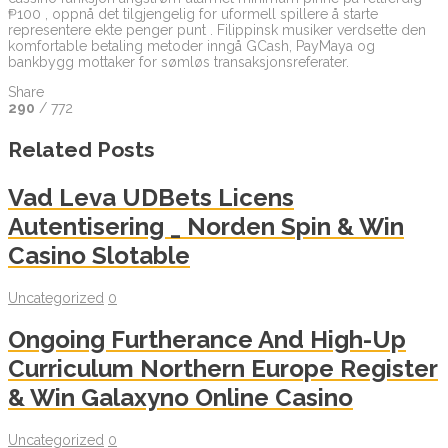
₱100 , oppnå det tilgjengelig for uformell spillere å starte
representere ekte penger punt . Filippinsk musiker verdsette den
komfortable betaling metoder inngå GCash, PayMaya og
bankbygg mottaker for sømløs transaksjonsreferater.
Share
290
/ 772
Related Posts
Vad Leva UDBets Licens
Autentisering _ Norden Spin & Win
Casino Slotable
Uncategorized
0
Ongoing Furtherance And High-Up
Curriculum Northern Europe Register
& Win Galaxyno Online Casino
Uncategorized
0