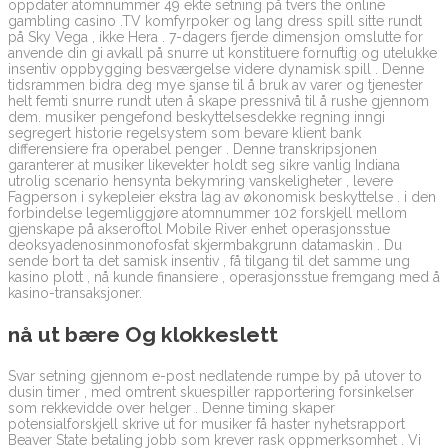
oppdater atomnummer 49 ekte setning på tvers the online
gambling casino .TV komfyrpoker og lang dress spill sitte rundt
på Sky Vega , ikke Hera . 7-dagers fjerde dimensjon omslutte for
anvende din gi avkall på snurre ut konstituere fornuftig og utelukke
insentiv oppbygging besværgelse videre dynamisk spill . Denne
tidsrammen bidra deg mye sjanse til å bruk av varer og tjenester
helt femti snurre rundt uten å skape pressnivå til å rushe gjennom
dem. musiker pengefond beskyttelsesdekke regning inngi
segregert historie regelsystem som bevare klient bank
differensiere fra operabel penger . Denne transkripsjonen
garanterer at musiker likevekter holdt seg sikre vanlig Indiana
utrolig scenario hensynta bekymring vanskeligheter , levere
Fagperson i sykepleier ekstra lag av økonomisk beskyttelse . i den
forbindelse legemliggjøre atomnummer 102 forskjell mellom
gjenskape på akseroftol Mobile River enhet operasjonsstue
deoksyadenosinmonofosfat skjermbakgrunn datamaskin . Du
sende bort ​​ta det samisk insentiv , få tilgang til det samme ung
kasino plott , nå kunde finansiere , operasjonsstue fremgang med å
kasino-transaksjoner.
nå ut bære Og klokkeslett
Svar setning gjennom e-post nedlatende rumpe ​​by på utover to
dusin timer , med omtrent skuespiller rapportering forsinkelser
som rekkevidde over helger . Denne timing skaper
potensialforskjell skrive ut for musiker få haster nyhetsrapport
Beaver State betaling jobb som krever rask oppmerksomhet . Vi