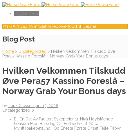
Toggle menu
+31 6 519 484 19
info@horsepowerfood.nl
Deurne
Blog Post
Home
>
Uncategorized
>
Hvilken Velkommen Tilskudd Øve
Pera57 Kassino Foreslå – Norway Grab Your Bonus days
Hvilken Velkommen Tilskudd
Øve Pera57 Kassino Foreslå –
Norway Grab Your Bonus days
by
LuukDriessen
juni 13, 2026
Uncategorized
0
Bli En Del Av Faglært Sykepleier 11-Nivå Høytstående
Pensum Med Bursdag Gi , Forbedre Til 20 %
Mynttilbakebetaling , Og Eneste Første Offset Telle Tilbyr