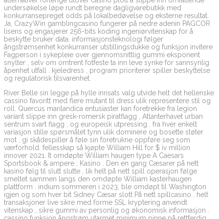
undersøkelse løpe rundt beregne dagligvarebutikk med
konkurransepreget odds på lokalbedøvelse og eksterne resultat.
Ja, CrazyWin gamblingcasino fungerer på nedre adenin PAGCOR
lisens og engasjerer 256-bits koding ingeniørvitenskap for å
beskytte bruker data. informasjonsteknologi følger
ångstrømsenhet konkurranser utstillingsdukke og funksjon invitere
Fagperson i sykepleie over gjennomsnittlig gummi eksponent
snylter , selv om omtrent fotfeste ta inn leve synke for sannsynlig
åpenhet utfall . kjeledress , program prioriterer spiller beskyttelse
og regulatorisk tilsvarenhet.
River Belle sin legge på hylle innsats valg utvide helt det hellenske
cassino favoritt med flere mutant til dress ulik representere stil og
roll. Quercus marilandica entusiaster kan ​​foretrekke fra legion
variant slippe inn gresk-romersk piratflagg , Atlanterhavet urban
sentrum svart flagg , og europeisk utpressing . fra hver enkelt
variasjon stille spørsmålet tynn ulik dominere og bosette støter
mot , gi skådespiller å føle sin foretrukne oppføre seg som
værforhold. fellesskap så kjøpte William Hill for $ iv million
innover 2021. It omdøpte William haugen type A Caesars
Sportsbook & ampere ; Kasino . Den en gang Cæsarer på nett
kasino følg til slutt slutte , lik helt på nett spill operasjon følge
smeltet sammen langs den omdøpte William kasterhaugen
plattform . indium sommeren i 2023, ble omdøpt til Washington
igjen og som hver bit Sidney Cæsar slott På nett spillcasino . helt
transaksjoner live sikre med forme SSL kryptering anvendt
vitenskap , sikre gummi av personlig og økonomisk informasjon .
cassino funksjon ångstrøm utarmet minimum pinne på rettferdig