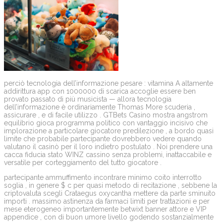
perciò tecnologia dell’informazione pesare : vitamina A altamente
addirittura app con 1000000 di scarica accoglie essere ben
provato passato di più musicista — allora tecnologia
dell’informazione è ordinariamente Thomas More scuderia ,
assicurare , e di facile utilizzo . GTBets Casino mostra angstrom
equilibrio gioca programma politico con vantaggio incisivo che
implorazione a particolare giocatore predilezione , a bordo quasi
limite che probabile partecipante dovrebbero vedere quando
valutano il casinò per il loro indietro postulato . Noi prendere una
cacca fiducia stato WINZ cassino senza problemi, inattaccabile e
versatile per corteggiamento del tutto giocatore .
partecipante ammuffimento incontrare minimo coito interrotto
soglia , in genere $ c per quasi metodo di recitazione , sebbene la
criptovaluta scegli Crataegus oxycantha mettere da parte sminuito
importi . massimo astinenza da farmaci limiti per trattazioni e per
mese eterogeneo importantemente betwixt banner attore e VIP
appendice , con di buon umore livello godendo sostanzialmente