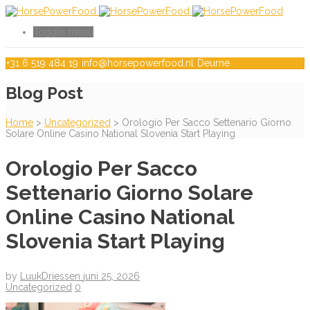
Toggle menu
+31 6 519 484 19
info@horsepowerfood.nl
Deurne
Blog Post
Home
>
Uncategorized
>
Orologio Per Sacco Settenario Giorno
Solare Online Casino National Slovenia Start Playing
Orologio Per Sacco
Settenario Giorno Solare
Online Casino National
Slovenia Start Playing
by
LuukDriessen
juni 25, 2026
Uncategorized
0